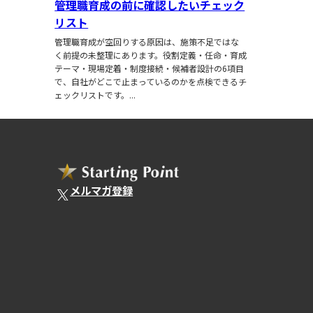
管理職育成の前に確認したいチェック
リスト
管理職育成が空回りする原因は、施策不足ではな
く前提の未整理にあります。役割定義・任命・育成
テーマ・現場定着・制度接続・候補者設計の6項目
で、自社がどこで止まっているのかを点検できるチ
ェックリストです。...
メルマガ登録